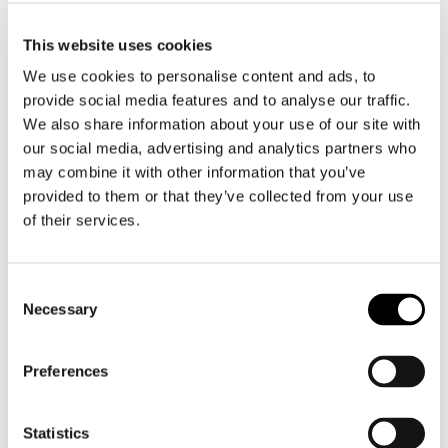
This website uses cookies
We use cookies to personalise content and ads, to
MOI, JE M’EN FOUS!
provide social media features and to analyse our traffic.
ΡΟΖΕ
We also share information about your use of our site with
our social media, advertising and analytics partners who
ΔΙΑΚΡΙΣΕΙΣ
e-BROCHURE
may combine it with other information that you’ve
provided to them or that they’ve collected from your use
ΦΡΕΣΚΟ, ΑΠΑΛΟ, ΠΑΙΧΝΙΔΙΑΡΙΚΟ
of their services.
2019
Consent
International Guide Of Rose Wines - Diamond Medal
Necessary
Selection
Το κλίμα και το έδαφος στους πρόποδες των Αγράφων,
Feminalise International Wine Contest - Gold Medal
χαρίζουν στην ποικιλία Μοσχάτο Αμβούργου γλυκά
Selections Mondial Des Vins Canada - Silver Medal
αρώματα, χαμηλή οξύτητα και μαλακές τανίνες.
Decanter - Silver Medal
Preferences
Το απαλό του χρώμα και η φρέσκια γεύση του κάνουν το
κρασί αυτό να ξεχωρίζει και να αφήνει μια δροσερή και
γοητευτική ανάμνηση.
Statistics