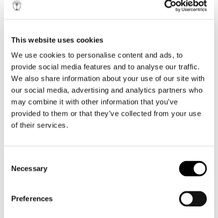
This website uses cookies
HIT THE ROAD
WHITE
We use cookies to personalise content and ads, to
provide social media features and to analyse our traffic.
We also share information about your use of our site with
our social media, advertising and analytics partners who
ΑΤΙΘΑΣΟ ΚΑΙ ΑΚΑΤΑΜΑΧΗΤΑ ΓΛΥΚΟ
may combine it with other information that you’ve
provided to them or that they’ve collected from your use
of their services.
Κάποιοι λένε ότι οι γυναίκες δεν ξέρουν τι θέλουν…
Consent
Μεγάλο λάθος. Ξέρουν και τι θέλουν και τι δε θέλουν!
Necessary
Selection
Σ' όλα αυτά που δε θέλουν έχουν το θάρρος να πουν
«πάρε δρόμο» (hit the road) και να το εννοούν! Και τότε
φίλε μου, δεν υπάρχει επιστροφή…
Preferences
Δυναμικές, ατίθασες αλλά με μια γλυκύτητα