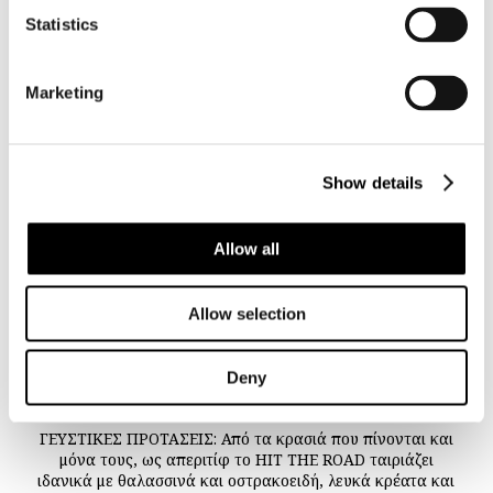
ακαταμάχητη, αυτές είναι οι γυναίκες που λατρεύουμε
Statistics
και που θα τους αφιερώνουμε καθετί που καταφέρνουμε
στη ζωή μας!
Marketing
Γιατί απλά, έτσι είναι…
Show details
Allow all
ΠΡΟΕΛΕΥΣΗ: Μεσενικόλας Καρδίτσας
Ασύρτικο & Chardonnay
Allow selection
Οίνος Λευκός Ημίγλυκος
ΧΡΩΜΑ & ΑΡΩΜΑ: Χρυσαφιές ανταύγειες με έντονα
Deny
αρώματα πράσινου μήλου & μπανάνας με γλυκύτητα που
σε καθηλώνει.
ΓΕΥΣΤΙΚΕΣ ΠΡΟΤΑΣΕΙΣ: Από τα κρασιά που πίνονται και
μόνα τους, ως απεριτίφ το HIT THE ROAD ταιριάζει
ιδανικά με θαλασσινά και οστρακοειδή, λευκά κρέατα και