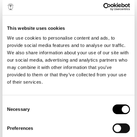
MOI, JE M’EN FOUS!
This website uses cookies
BLANC
We use cookies to personalise content and ads, to
provide social media features and to analyse our traffic.
AWARDS
e-BROCHURE
We also share information about your use of our site with
our social media, advertising and analytics partners who
VIF, FRAIS, DIVERTISSANT
may combine it with other information that you’ve
provided to them or that they’ve collected from your use
of their services.
2019
Mundus Vini - Silver Medal
Le Malagousia, « roi » incontesté des vignobles grecs,
Selections Mondial Des Vins Canada - Silver Medal
Consent
acquiert une toute autre dimension lorsqu’il grandit
Balkans International Wine Competition - Silver Medal
Necessary
à l'ombre des monts Agrafa, arrosé par la brume du
Selection
International Wine Contest Of Greece - Bronze Medal
lac Plastiras.
Decanter - Bronze Medal
Preferences
Ce vin blanc se distingue par ses arômes réjouissants,