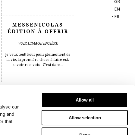
GR
EN
•
FR
MESSENICOLAS
ÉDITION À OFFRIR
VOIR L’IMAGE ENTIÈRE
Je veux tout! Pour jouir pleinement de
la vie, la première chose à faire est:
savoir recevoir. C’est dans...
MOI, JE M’EN FOUS!
Allow all
VIN ROUGE VIEILLI
alyse our
ing and
Allow selection
MÛR, RICHE, SÉDUISANT
r that
Notre vin rouge chéri MOI, JE M’EN