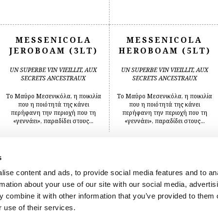
MESSENICOLA
MESSENICOLA
JEROBOAM (3LT)
HEROBOAM (5LT)
UN SUPERBE VIN VIEILLIT, AUX
UN SUPERBE VIN VIEILLIT, AUX
SECRETS ANCESTRAUX
SECRETS ANCESTRAUX
Το Μαύρο Μεσενικόλα, η ποικιλία
Το Μαύρο Μεσενικόλα, η ποικιλία
που η ποιότητά της κάνει
που η ποιότητά της κάνει
περήφανη την περιοχή που τη
περήφανη την περιοχή που τη
«γεννάει», παραδίδει στους...
«γεννάει», παραδίδει στους...
s
MOI, JE M’EN
MOI JE M’EN
FOUS! ROSÉ
FOUS! ROUGE
ise content and ads, to provide social media features and to an
rmation about your use of our site with our social media, advertis
FRAIS, DOUX, LUDIQUE
FRAIS, POIVRÉ, DYNAMIQUE
 combine it with other information that you’ve provided to them o
 use of their services.
Le climat et le sol aux pieds des
Le cépage Limnionas grandit aux