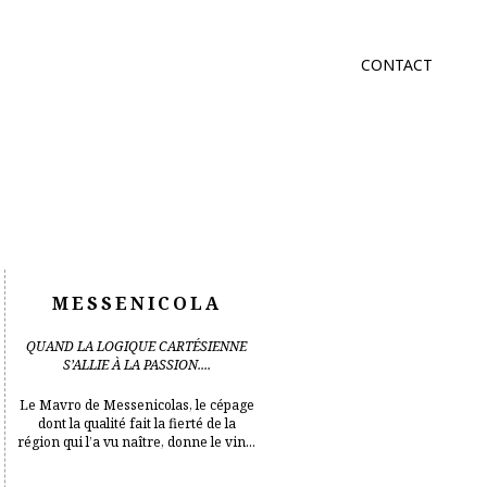
CONTACT
MESSENICOLA
QUAND LA LOGIQUE CARTÉSIENNE
S’ALLIE À LA PASSION....
Le Mavro de Messenicolas, le cépage
dont la qualité fait la fierté de la
région qui l’a vu naître, donne le vin...