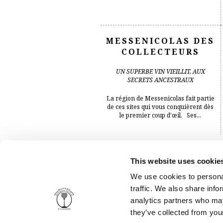
MESSENICOLAS DES
COLLECTEURS
UN SUPERBE VIN VIEILLIT, AUX
SECRETS ANCESTRAUX
La région de Messenicolas fait partie
de ces sites qui vous conquièrent dès
le premier coup d'œil. Ses...
This website uses cookie
MOI, JE M’EN FOUS!
BLANC
We use cookies to personal
traffic. We also share info
VIF, FRAIS, DIVERTISSANT
analytics partners who may
they’ve collected from your
Le Malagousia, « roi » incontesté des