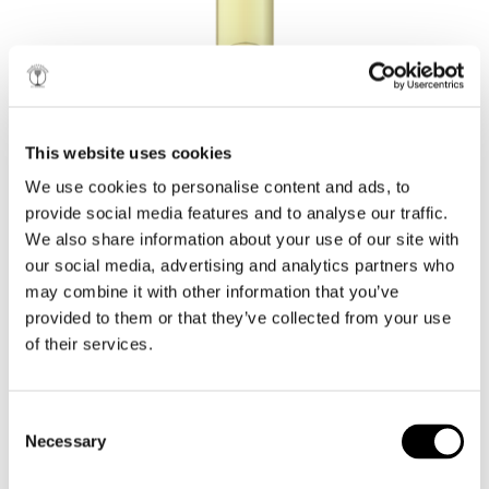
THE LADY OF THE
LAKE
This website uses cookies
AWARDS
e-BROCHURE
We use cookies to personalise content and ads, to
provide social media features and to analyse our traffic.
LE CHARME DE LA SIMPLICITÉ!
We also share information about your use of our site with
our social media, advertising and analytics partners who
may combine it with other information that you’ve
2018
provided to them or that they’ve collected from your use
Thessaloniki International Competition - Silver Medal
International Wine Challenge - Bronze Medal
of their services.
Le Roditis transmet ses caractéristiques délicates, sa
finesse et sa discrétion à ce vin blanc sec, créant une
saveur qui réussit l’équilibre parfait entre acidité et
Consent
alcool.
2017
Necessary
Selection
Balkans International Wine Competition - Silver Medal
Le lac Plastiras, qui crée le microclimat unique du
International Wine Challenge - Bronze Medal
terroir de Messenicolas, est le principal facteur