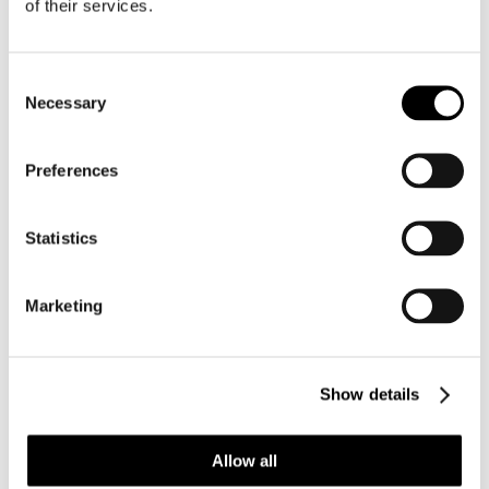
of their services.
Στο σπιτικό του Γιώργου Καραμήτρου επικρατεί
αναστάτωση. Όλοι περιμένουν με αγωνία το μωρό που
αργεί. Κάτω στο κελάρι, ο Γιώργης περιμένει και αυτός
Consent
τα νέα. Περνάει το χέρι του πάνω από τα βαρέλια, νιώθει
Necessary
Selection
το τσίπουρο που περιμένει υπομονετικά...
Το κλάμα του μωρού ακούγεται δυνατά και σχεδόν τον
Preferences
τρομάζει. Η πόρτα ανοίγει και ένα γελαστό πρόσωπο
φανερώνεται. «Να σου ζήσει κυρ-Γιώργη: αγόρι!».
Ένα δάκρυ κύλησε στο σκαμμένο πρόσωπο, τα
Statistics
τρεμάμενα χέρια βρήκαν κι έδωσαν τα συχαρίκια. Η
πόρτα έκλεισε και το βαρέλι με το τσίπουρο άνοιξε, το
ποτήρι γέμισε και υψώθηκε προς τον ουρανό. «Να ζήσεις
Marketing
γιέ μου, σαν τα ψηλά βουνά!» είπε δυνατά και ήπιε μια
μεγάλη γουλιά...
Show details
Ένα μοναδικό απόσταγμα από στέμφυλα της ποικιλίας
Allow all
Μαύρο Μεσενικόλα που ευδοκιμεί αποκλειστικά στην