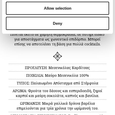
αμπελουργική ζώνη του Μεσενικόλα Καρδίτσας. Ωριμάζει
σε γαλλικά δρύϊνα βαρέλια για τρία χρόνια και
Allow selection
εμφιαλώνεται σε περιορισμένο αριθμό φιαλών.
Η διαδικασία της παλαίωσης προσδίδει στο ήδη
Deny
εξαιρετικό τσίπουρο φίνα αρώματα και έντονη επίγευση.
Πίνεται σκέτο σε χαμηλή θερμοκρασία, σε ποτήρι ειδικό
για αποστάγματα ως χωνευτικό επιδόρπιο. Μπορεί
επίσης να αποτελέσει τη βάση για πολλά cocktails.
ΠΡΟΕΛΕΥΣΗ: Μεσενικόλας Καρδίτσας
ΠΟΙΚΙΛΙΑ: Μαύρο Μεσενικόλα 100%
ΤΥΠΟΣ: Παλαιωμένο Απόσταγμα από Στέμφυλα
ΑΡΩΜΑ: Φρούτα του δάσους και εσπεριδοειδή, ξηροί
καρποί και μαύρη σοκολάτα, καπνός και βανίλια.
ΩΡΙΜΑΝΣΗ: Μικρά γαλλικά δρύινα βαρέλια
επιμελούνται για τρία χρόνια την ωρίμανσή του.