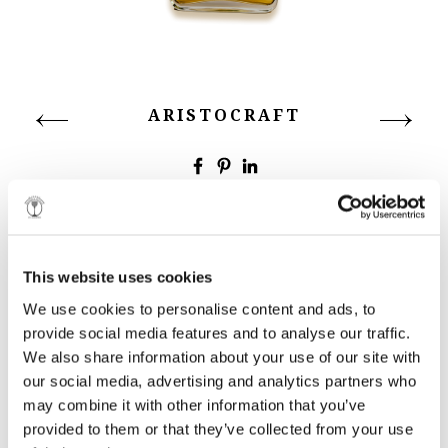
ARISTOCRAFT
ΑΦΙΕΡΩΜΕΝΟ ΣΤΟΝ ΠΑΤΕΡΑ ΜΟΥ, ΓΙΑΝΝΗ
ΚΑΡΑΜΗΤΡΟ
This website uses cookies
We use cookies to personalise content and ads, to
provide social media features and to analyse our traffic.
We also share information about your use of our site with
Χειμώνας του 1944. Το χιόνι πέφτει αθόρυβα και
σκεπάζει με σπουδή όλη τη γη. Η νύχτα έχει τυλίξει με το
our social media, advertising and analytics partners who
πέπλο της τα πάντα και το φεγγάρι μάταια προσπαθεί
may combine it with other information that you’ve
να σκίσει την σκοτεινιά. Στο μικρό ορεινό χωριό τα
provided to them or that they’ve collected from your use
τζάκια καίνε και τα κούτσουρα σκορπάνε θρυαλλίδες.